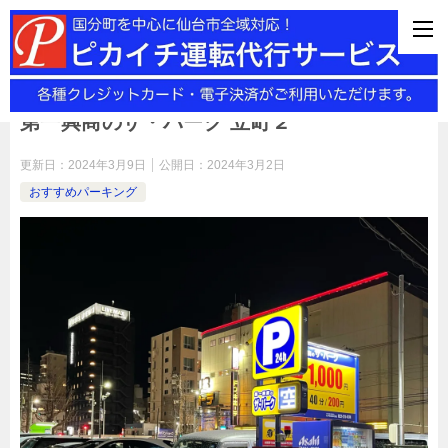
国分町・泉中央での運転代行サービスを格安料金でご提供します。各
ジットカード・QRコード決済がご利用頂けます。PayPay払いもOK
第一興商のザ・パーク 立町２
更新日：
2024年3月9日
公開日：
2024年3月2日
おすすめパーキング