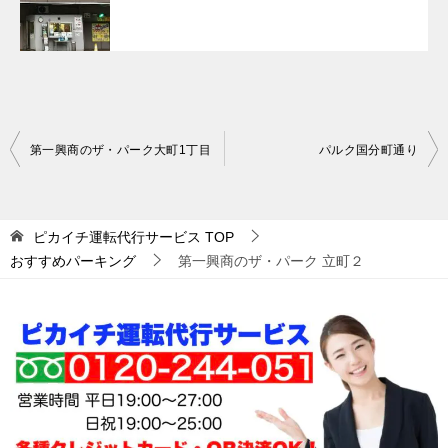
投
第一興商のザ・パーク大町1丁目
パルク国分町通り
稿
ナ
ピカイチ運転代行サービス
TOP
ビ
おすすめパーキング
第一興商のザ・パーク 立町２
ゲ
ー
シ
ョ
ン