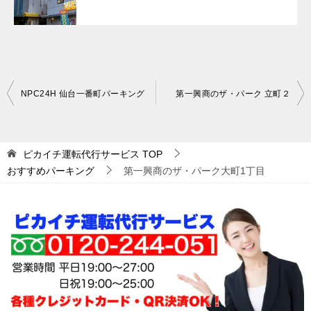
投
NPC24H 仙台一番町パーキング
第一興商のザ・パーク 立町２
稿
ナ
ピカイチ運転代行サービス
TOP
ビ
おすすめパーキング
第一興商のザ・パーク大町1丁目
ゲ
ー
シ
ョ
ン