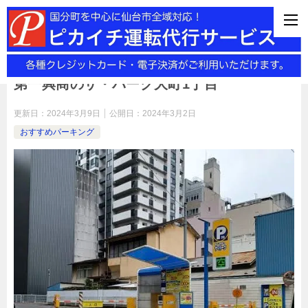
国分町・泉中央での運転代行サービスを格安料金でご提供します。各
ジットカード・QRコード決済がご利用頂けます。PayPay払いもOK
第一興商のザ・パーク大町1丁目
更新日：
2024年3月9日
公開日：
2024年3月2日
おすすめパーキング